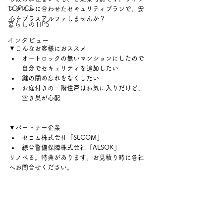
TOPICS
スタイルに合わせたセキュリティプランで、安
心をプラスアルファしませんか？
暮らしのTIPS
インタビュー
▼こんなお客様におススメ
オートロックの無いマンションにしたので
自分でセキュリティを追加したい
鍵の閉め忘れをなくしたい
お庭付きの一階住戸はお気に入りだけど、
空き巣が心配
▼パートナー企業
セコム株式会社「SECOM」
綜合警備保障株式会社「ALSOK」
リノベる。特典があります。お見積り時に各社
へお問合せください。