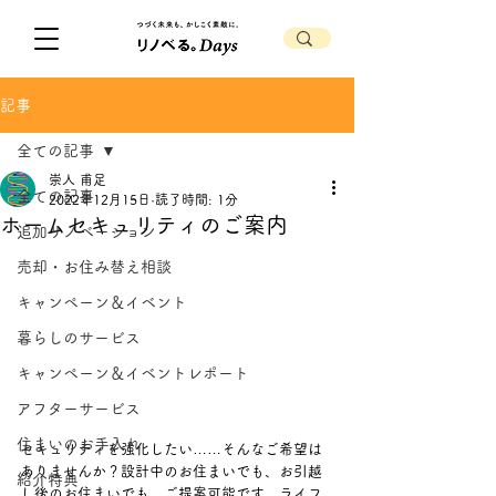
記事
全ての記事
崇人 甫足
全ての記事
2022年12月15日
読了時間: 1分
ホームセキュリティのご案内
追加リノベーション
売却・お住み替え相談
キャンペーン＆イベント
暮らしのサービス
キャンペーン＆イベントレポート
アフターサービス
住まいのお手入れ
セキュリティを強化したい……そんなご希望は
ありませんか？設計中のお住まいでも、お引越
紹介特典
し後のお住まいでも、ご提案可能です。ライフ