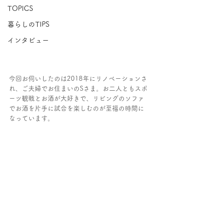
TOPICS
暮らしのTIPS
インタビュー
今回お伺いしたのは2018年にリノベーションさ
れ、ご夫婦でお住まいのSさま。お二人ともスポ
ーツ観戦とお酒が大好きで、リビングのソファ
でお酒を片手に試合を楽しむのが至福の時間に
なっています。